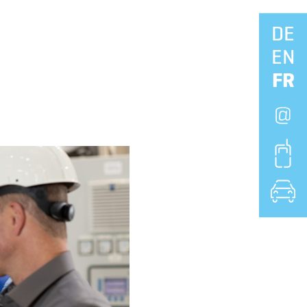
DE
Naviga
EN
FR