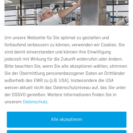
Um unsere Webseite für Sie optimal zu gestalten und
fortlaufend verbessern zu können, verwenden wir Cookies. Sie
sind damit einverstanden und können ihre Einwilligung
jederzeit mit Wirkung für die Zukunft widerrufen oder ändern.
Bitte beachten Sie, wenn Sie alle akzeptieren wählen, stimmen
Sie der Übermittlung personenbezogener Daten an Drittländer
außerhalb des EWR zu (z.B. USA). Insbesondere die USA
weisen aktuell nicht das Datenschutzniveau auf, das Sie unter
A. Berents GmbH & Co. KG
der DSGVO genießen. Weitere Informationen finden Sie in
BECOMIX
unserem
Datenschutz
.
Bergiusstraße 11
28816 Stuhr
Alle akzeptieren
Telefon:
+49 421 - 87 111 - 0