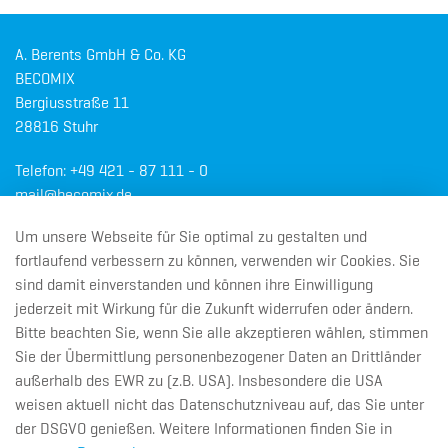
A. Berents GmbH & Co. KG
BECOMIX
Bergiusstraße 11
28816 Stuhr
Telefon:
+49 421 - 87 111 - 0
mail@becomix.de
Um unsere Webseite für Sie optimal zu gestalten und
© 2026 A. Berents GmbH & Co. KG
fortlaufend verbessern zu können, verwenden wir Cookies. Sie
Navigation überspringen
sind damit einverstanden und können ihre Einwilligung
Impressum
Datenschutz
jederzeit mit Wirkung für die Zukunft widerrufen oder ändern.
Bitte beachten Sie, wenn Sie alle akzeptieren wählen, stimmen
Sie der Übermittlung personenbezogener Daten an Drittländer
außerhalb des EWR zu (z.B. USA). Insbesondere die USA
weisen aktuell nicht das Datenschutzniveau auf, das Sie unter
der DSGVO genießen. Weitere Informationen finden Sie in