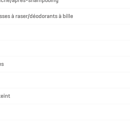
uche/après-shampooing
ses à raser/déodorants à bille
es
eint