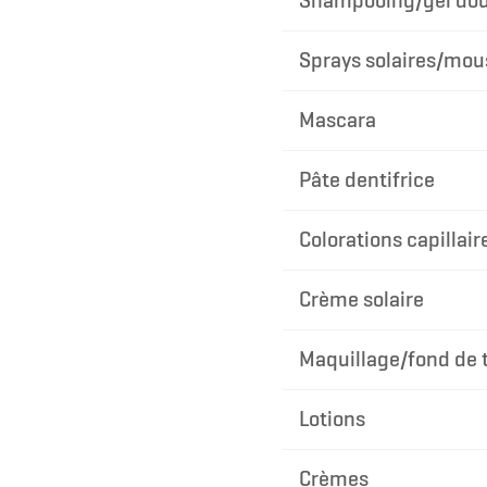
Shampooing/gel do
Sprays solaires/mous
Mascara
Pâte dentifrice
Colorations capillair
Crème solaire
Maquillage/fond de t
Lotions
Crèmes