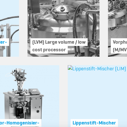
er-
(LVM) Large volume / low
Vorph
cost processor
(M/MV
or-Homogenisier-
Lippenstift-Mischer