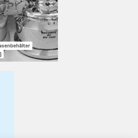
asenbehälter
)