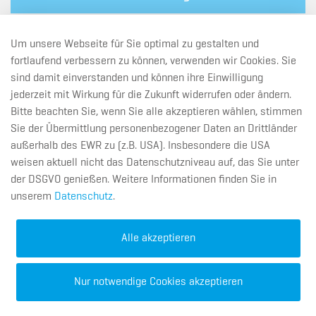
Um unsere Webseite für Sie optimal zu gestalten und
fortlaufend verbessern zu können, verwenden wir Cookies. Sie
Pharma-Qualifizierung
sind damit einverstanden und können ihre Einwilligung
jederzeit mit Wirkung für die Zukunft widerrufen oder ändern.
Bitte beachten Sie, wenn Sie alle akzeptieren wählen, stimmen
Sie der Übermittlung personenbezogener Daten an Drittländer
außerhalb des EWR zu (z.B. USA). Insbesondere die USA
weisen aktuell nicht das Datenschutzniveau auf, das Sie unter
A. Berents GmbH & Co. KG
der DSGVO genießen. Weitere Informationen finden Sie in
BECOMIX
unserem
Datenschutz
.
Bergiusstraße 11
28816 Stuhr
Alle akzeptieren
Telefon:
+49 421 - 87 111 - 0
mail@becomix.de
Nur notwendige Cookies akzeptieren
© 2026 A. Berents GmbH & Co. KG